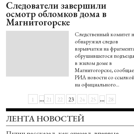
Следователи завершили
осмотр обломков дома в
Магнитогорске
Следственный комитет н
обнаружил следов
взрывчатки на фрагмент
обрушившегося подъезд
в жилом доме в
Магнитогорске, сообщае
РИА новости со ссылко
на официального...
…
…
1
21
22
23
24
25
28
ЛЕНТА НОВОСТЕЙ
Путин рассказал, как онемел, впервые