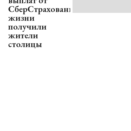
выплат от
СберСтрахование
жизни
получили
жители
столицы