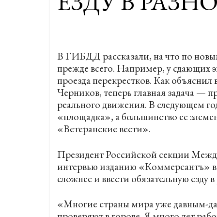
ЕЗДУ В РАЗН
В ГИБДД рассказали, на что по нов
прежде всего. Например, у сдающих э
проезда перекрестков. Как объяснил
Черников, теперь главная задача — пр
реального движения. В следующем го
«площадка», а большинство ее элемен
«Ветеранские вести».
Президент Российской секции Межд
интервью изданию «Коммерсантъ» выр
сложнее и ввести обязательную езду в
«Многие страны мира уже давным-дав
проверяют в городе. Я много лет раб