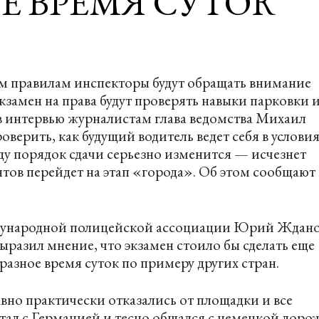
ОЕ ВРЕМЯ СУТОК
ым правилам инспекторы будут обращать внимание
кзамен на права будут проверять навыки парковки 
 в интервью журналистам глава ведомства Михаил
оверить, как будущий водитель ведет себя в услови
ду порядок сдачи серьезно изменится — исчезнет
тов перейдет на этап «города». Об этом сообщают
ународной полицейской ассоциации Юрий Ждано
азил мнение, что экзамен стоило бы сделать еще
 разное время суток по примеру других стран.
но практически отказались от площадки и все
отал с Германией и тесно общался с немецкой дор