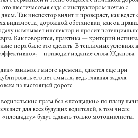
 это шестичасовая езда с инструктором ночью с
 днем. Так инспектор видит и проверяет, как ведет 
иях видимости, дорожной обстановки, как он прав
задачу навязывает инспектор и просит потенциальн
евры. Как говорится, практика — критерий истины
авно пора было это сделать. В тепличных условиях 
 эффективно», – приводит издание слова Жданова.
ка» занимает много времени, сдается еще при
дублировать его нет смысла, ведь главная задача
овека на настоящей дороге.
 водительские права без «площадки» по плану начн
 исчезнет для всех будущих водителей, в том числе
у «площадку» будут сдавать только мотоциклисты.