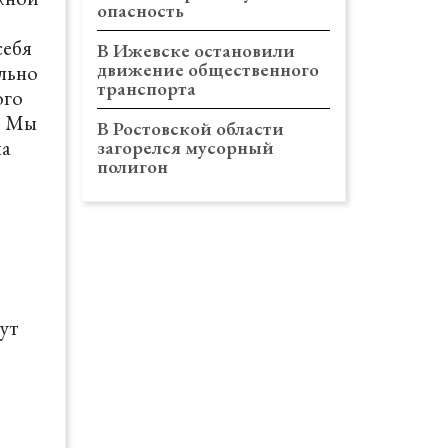
опасность
себя
В Ижевске остановили
движение общественного
ильно
транспорта
ого
. Мы
В Ростовской области
на
загорелся мусорный
полигон
ут