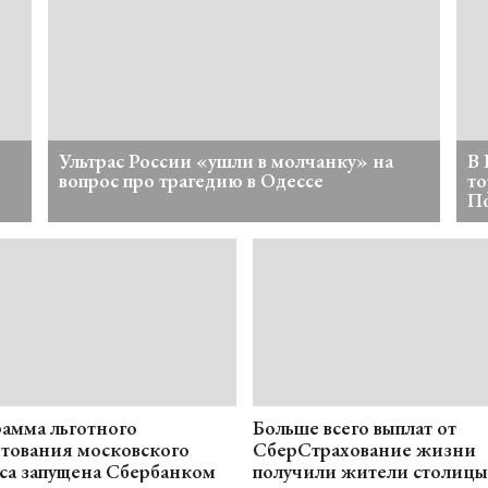
Ультрас России «ушли в молчанку» на
В 
вопрос про трагедию в Одессе
то
П
амма льготного
Больше всего выплат от
тования московского
СберСтрахование жизни
са запущена Сбербанком
получили жители столицы