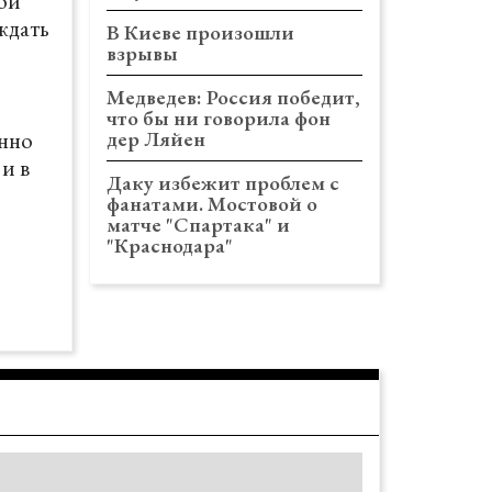
вой
ждать
В Киеве произошли
взрывы
Медведев: Россия победит,
что бы ни говорила фон
енно
дер Ляйен
и в
Даку избежит проблем с
фанатами. Мостовой о
матче "Спартака" и
"Краснодара"