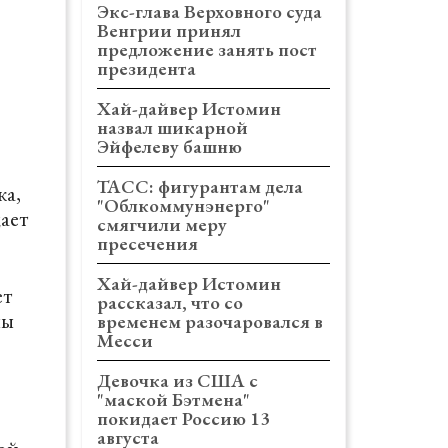
Экс-глава Верховного суда
Венгрии принял
предложение занять пост
президента
Хай-дайвер Истомин
назвал шикарной
Эйфелеву башню
ТАСС: фигурантам дела
ка,
"Облкоммунэнерго"
дает
смягчили меру
пресечения
Хай-дайвер Истомин
ет
рассказал, что со
ны
временем разочаровался в
Месси
Девочка из США с
"маской Бэтмена"
покидает Россию 13
,
августа