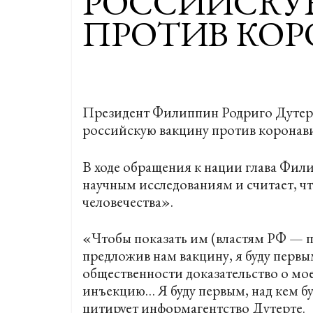
РОССИЙСКУ
ПРОТИВ КОР
Президент Филиппин Родриго Дутерте
российскую вакцину против коронави
В ходе обращения к нации глава Фил
научным исследованиям и считает, ч
человечества».
«Чтобы показать им (властям РФ — пр
предложив нам вакцину, я буду первым
общественности доказательство о мое
инъекцию… Я буду первым, над кем бу
цитирует информагентство Дутерте.