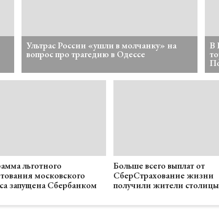
Ультрас России «ушли в молчанку» на
В 
вопрос про трагедию в Одессе
то
П
амма льготного
Больше всего выплат от
тования московского
СберСтрахование жизни
са запущена Сбербанком
получили жители столицы